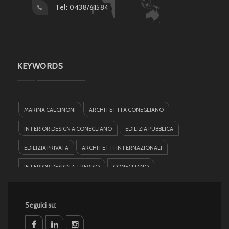
Tel: 0438/61584
KEYWORDS
MARINA CALCINONI
ARCHITETTI A CONEGLIANO
INTERIOR DESIGN A CONEGLIANO
EDILIZIA PUBBLICA
EDILIZIA PRIVATA
ARCHITETTI INTERNAZIONALI
INTERIOR DESIGN A TREVISO
CONEGLIANO
ARCHITETTI A TREVISO
HOTEL DESIGN
SANDRO CALCINONI
Seguici su:
EDILIZIA AL RESTAURO