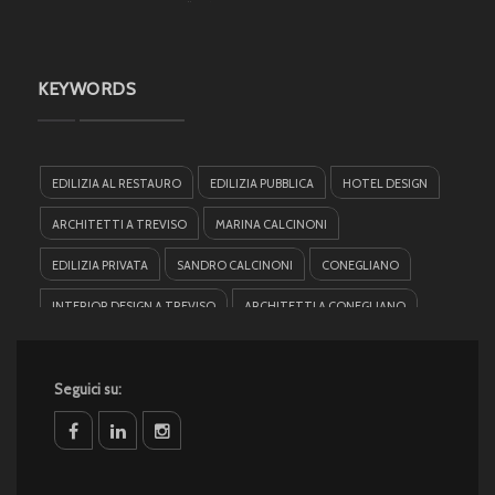
KEYWORDS
EDILIZIA AL RESTAURO
EDILIZIA PUBBLICA
HOTEL DESIGN
ARCHITETTI A TREVISO
MARINA CALCINONI
EDILIZIA PRIVATA
SANDRO CALCINONI
CONEGLIANO
INTERIOR DESIGN A TREVISO
ARCHITETTI A CONEGLIANO
INTERIOR DESIGN A CONEGLIANO
ARCHITETTI INTERNAZIONALI
Seguici su:
facebook
linkedin
instagram