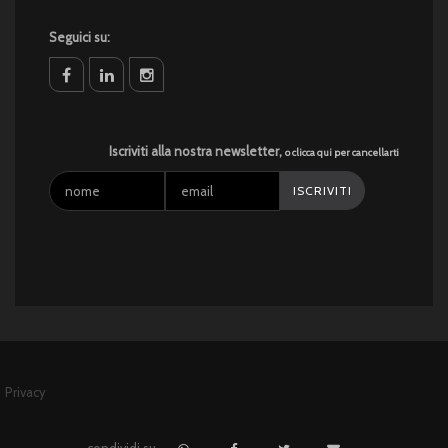
INTERIOR DESIGN A TREVISO
Seguici su:
facebook
linkedin
instagram
Iscriviti alla nostra newsletter,
o clicca qui per cancellarti
Privacy